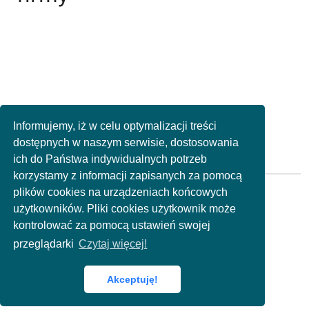
Informujemy, iż w celu optymalizacji treści
dostępnych w naszym serwisie, dostosowania
ich do Państwa indywidualnych potrzeb
korzystamy z informacji zapisanych za pomocą
plików cookies na urządzeniach końcowych
Polityka prywatności
Kontakt
użytkowników. Pliki cookies użytkownik może
kontrolować za pomocą ustawień swojej
przeglądarki
Czytaj więcej!
© 2025 by 2bemarket.com
Wersja
2022.1
Akceptuję!
Created with Metro 4